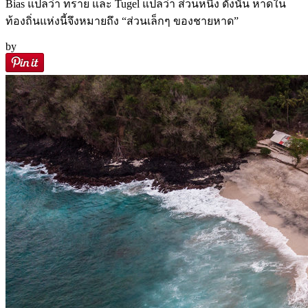
Bias แปลว่า ทราย และ Tugel แปลว่า ส่วนหนึ่ง ดังนั้น หาดใน
ท้องถิ่นแห่งนี้จึงหมายถึง “ส่วนเล็กๆ ของชายหาด”
by