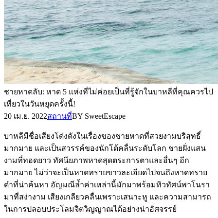
ชายหาดลับ: หาด 5 แห่งที่ไม่ค่อยเป็นที่รู้จักในบาหลีที่คุณควรไป
เที่ยวในวันหยุดครั้งนี้!
20 เม.ย. 2022
สถานที่
BY SweetEscape
บาหลีมีชื่อเสียงโด่งดังในเรื่องของชายหาดที่สวยงามบริสุทธิ์
มากมาย และเป็นสวรรค์ของนักโต้คลื่นระดับโลก ชายฝั่งแสน
งามที่ทอดยาว ทัศนียภาพหาดสุดตระการตาและอื่นๆ อีก
มากมาย ไม่ว่าจะเป็นหาดทรายขาวละเอียดไปจนถึงหาดทราย
ดำที่น่าค้นหา อัญมณีล้ำค่าเหล่านี้มักมาพร้อมทิวทัศน์พาโนรา
มาที่สง่างาม เสียงเกลียวคลื่นเพราะเสนาะหู และความสามารถ
ในการปลอบประโลมจิตวิญญาณได้อย่างน่าอัศจรรย์